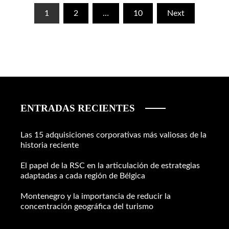
Paginación
1
2
…
10
Next
de
entradas
ENTRADAS RECIENTES
Las 15 adquisiciones corporativas más valiosas de la
historia reciente
El papel de la RSC en la articulación de estrategias
adaptadas a cada región de Bélgica
Montenegro y la importancia de reducir la
concentración geográfica del turismo