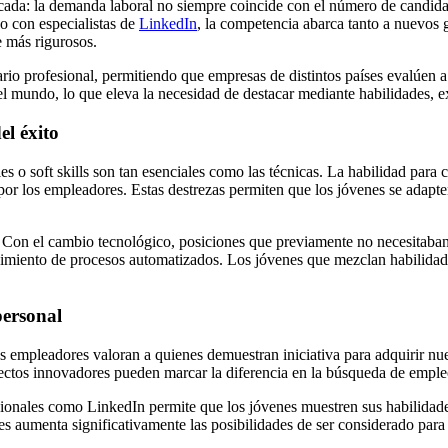
cada: la demanda laboral no siempre coincide con el número de candidato
o con especialistas de
LinkedIn
, la competencia abarca tanto a nuevos 
 más rigurosos.
ario profesional, permitiendo que empresas de distintos países evalúen
el mundo, lo que eleva la necesidad de destacar mediante habilidades, e
el éxito
es o soft skills son tan esenciales como las técnicas. La habilidad para
por los empleadores. Estas destrezas permiten que los jóvenes se adapt
es. Con el cambio tecnológico, posiciones que previamente no necesitaba
dimiento de procesos automatizados. Los jóvenes que mezclan habilidad
personal
os empleadores valoran a quienes demuestran iniciativa para adquirir nu
oyectos innovadores pueden marcar la diferencia en la búsqueda de emple
ionales como LinkedIn permite que los jóvenes muestren sus habilidades
es aumenta significativamente las posibilidades de ser considerado para 