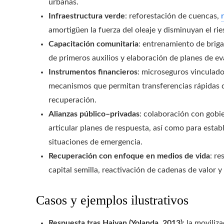
urbanas.
Infraestructura verde
: reforestación de cuencas,
amortigüen la fuerza del oleaje y disminuyan el ri
Capacitación comunitaria
: entrenamiento de briga
de primeros auxilios y elaboración de planes de ev
Instrumentos financieros
: microseguros vinculado
mecanismos que permitan transferencias rápidas de
recuperación.
Alianzas público–privadas
: colaboración con gobie
articular planes de respuesta, así como para estab
situaciones de emergencia.
Recuperación con enfoque en medios de vida
: re
capital semilla, reactivación de cadenas de valor y
Casos y ejemplos ilustrativos
Respuesta tras Haiyan (Yolanda, 2013)
: la movili