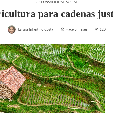
RESPONSABILIDAD SOCIAL
cultura para cadenas justa
Larura Infantino Costa
Hace 5 meses
120