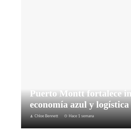
Puerto Montt fortalece i
economía azul y logística 
Chloe Bennett
Hace 1 semana