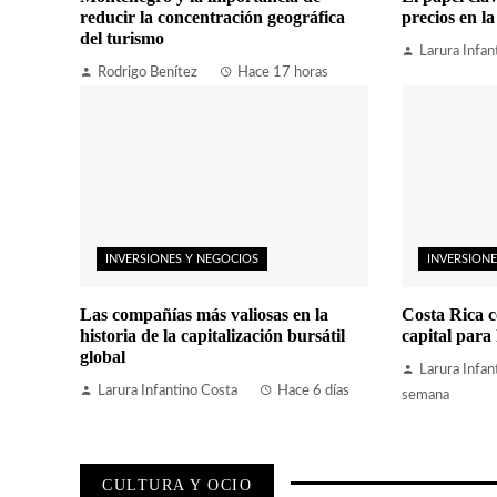
reducir la concentración geográfica
precios en l
del turismo
Larura Infan
Rodrigo Benítez
Hace 17 horas
INVERSIONES Y NEGOCIOS
INVERSIONE
Las compañías más valiosas en la
Costa Rica c
historia de la capitalización bursátil
capital para 
global
Larura Infan
Larura Infantino Costa
Hace 6 días
semana
CULTURA Y OCIO