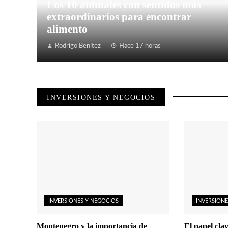
Los 10 animales con sentidos más
extraordinarios para encontrar
alimento
Rodrigo Benítez
Hace 17 horas
INVERSIONES Y NEGOCIOS
INVERSIONES Y NEGOCIOS
INVERSIONE
Montenegro y la importancia de
El papel clav