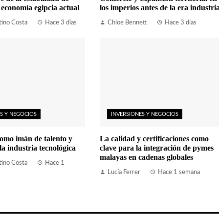
a economía egipcia actual
los imperios antes de la era industria
tino Costa
Hace 3 días
Chloe Bennett
Hace 3 días
S Y NEGOCIOS
INVERSIONES Y NEGOCIOS
omo imán de talento y
La calidad y certificaciones como
la industria tecnológica
clave para la integración de pymes
malayas en cadenas globales
tino Costa
Hace 1
Lucía Ferrer
Hace 1 semana