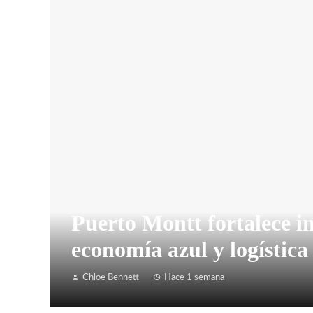
Puerto Montt fortalece i
economía azul y logística 
Chloe Bennett
Hace 1 semana