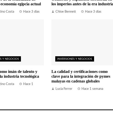
a economía egipcia actual
los imperios antes de la era industria
tino Costa
Hace 3 días
Chloe Bennett
Hace 3 días
S Y NEGOCIOS
INVERSIONES Y NEGOCIOS
omo imán de talento y
La calidad y certificaciones como
la industria tecnológica
clave para la integración de pymes
malayas en cadenas globales
tino Costa
Hace 1
Lucía Ferrer
Hace 1 semana