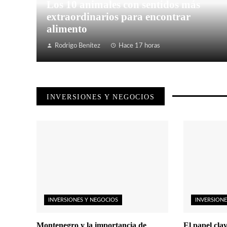
Los 10 animales con sentidos más
extraordinarios para encontrar
alimento
Rodrigo Benítez
Hace 17 horas
INVERSIONES Y NEGOCIOS
INVERSIONES Y NEGOCIOS
INVERSIONE
Montenegro y la importancia de
El papel clav