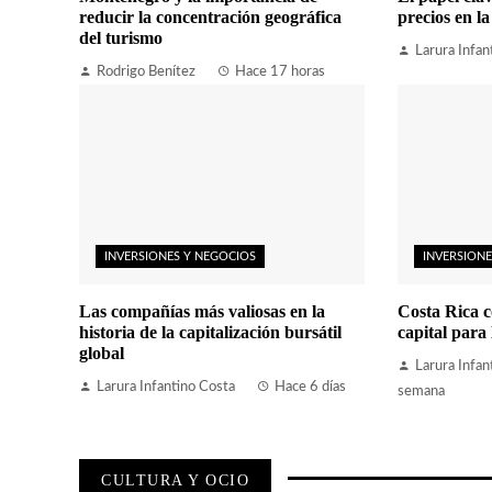
reducir la concentración geográfica
precios en l
del turismo
Larura Infan
Rodrigo Benítez
Hace 17 horas
INVERSIONES Y NEGOCIOS
INVERSIONE
Las compañías más valiosas en la
Costa Rica c
historia de la capitalización bursátil
capital para 
global
Larura Infan
Larura Infantino Costa
Hace 6 días
semana
CULTURA Y OCIO