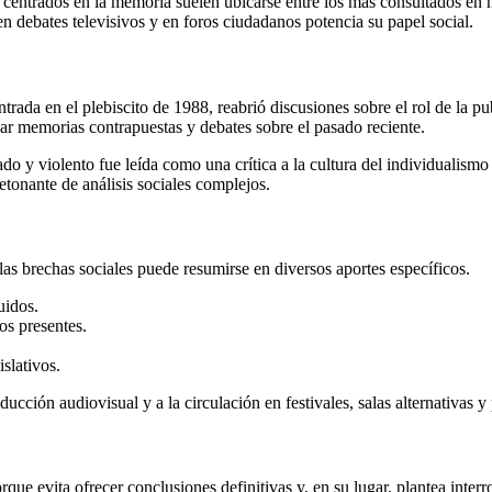
s centrados en la memoria suelen ubicarse entre los más consultados en mu
en debates televisivos y en foros ciudadanos potencia su papel social.
ntrada en el plebiscito de 1988, reabrió discusiones sobre el rol de la pub
ar memorias contrapuestas y debates sobre el pasado reciente.
do y violento fue leída como una crítica a la cultura del individualismo 
tonante de análisis sociales complejos.
 las brechas sociales puede resumirse en diversos aportes específicos.
uidos.
os presentes.
islativos.
ducción audiovisual y a la circulación en festivales, salas alternativas y
que evita ofrecer conclusiones definitivas y, en su lugar, plantea inter