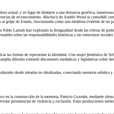
leno actual, y en lugar de limitarse a una denuncia genérica, numerosa
arencias de reconocimiento.
Machuca
de Andrés Wood se consolidó como u
os al golpe de Estado, funcionando como una metáfora evidente de un pa
e Pablo Larraín han explorado la desigualdad desde las esferas de pode
sables sobre las responsabilidades históricas y las estructuras sociales
ficar las formas de representar la identidad.
Una mujer fantástica
de Seba
 amplia difusión estimuló discusiones mediáticas y legislativas sobre 
culturales desde miradas no idealizadas, conectando memoria artística y
tivo en la construcción de la memoria. Patricio Guzmán, mediante obr
a revelar persistencias de violencia y exclusión. Estas producciones sue