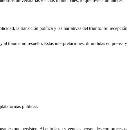
estras universitarias y ciclos municipales, lo que revela un interés
licidad, la transición política y las narrativas del triunfo. Su recepción
y al trauma no resuelto. Estas interpretaciones, difundidas en prensa y
 plataformas públicas.
rogantes que persisten. Al entrelazar vivencias personales con procesos