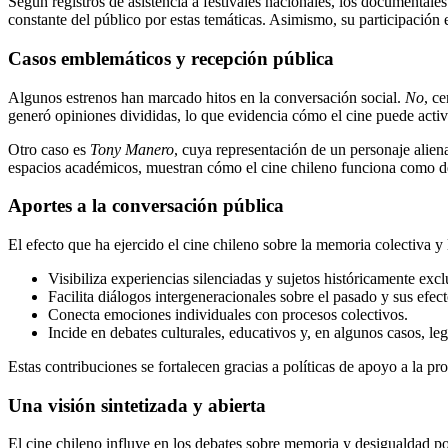
Según registros de asistencia a festivales nacionales, los documentale
constante del público por estas temáticas. Asimismo, su participación 
Casos emblemáticos y recepción pública
Algunos estrenos han marcado hitos en la conversación social.
No
, ce
generó opiniones divididas, lo que evidencia cómo el cine puede activ
Otro caso es
Tony Manero
, cuya representación de un personaje aliena
espacios académicos, muestran cómo el cine chileno funciona como de
Aportes a la conversación pública
El efecto que ha ejercido el cine chileno sobre la memoria colectiva y
Visibiliza experiencias silenciadas y sujetos históricamente excl
Facilita diálogos intergeneracionales sobre el pasado y sus efect
Conecta emociones individuales con procesos colectivos.
Incide en debates culturales, educativos y, en algunos casos, leg
Estas contribuciones se fortalecen gracias a políticas de apoyo a la pro
Una visión sintetizada y abierta
El cine chileno influye en los debates sobre memoria y desigualdad por